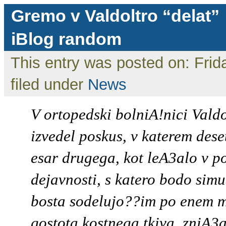
Gremo v Valdoltro “delat”
iBlog random
This entry was posted on: Frid
filed under
News
V ortopedski bolniA!nici Valdo
izvedel poskus, v katerem des
esar drugega, kot leA3alo v p
dejavnosti, s katero bodo simul
bosta sodelujo??im po enem 
gostota kostnega tkiva, zniA3a