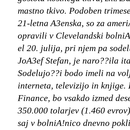
mastno tkivo. Podoben trimese
21-letna A3enska, so za ameri
opravili v Clevelandski bolniA
el 20. julija, pri njem pa sodel
JoA3ef Stefan, je naro??ila it
Sodelujo??i bodo imeli na vo
interneta, televizijo in knjige
Finance, bo vsakdo izmed deset
350.000 tolarjev (1.460 evrov
saj v bolniA!nico dnevno pokl